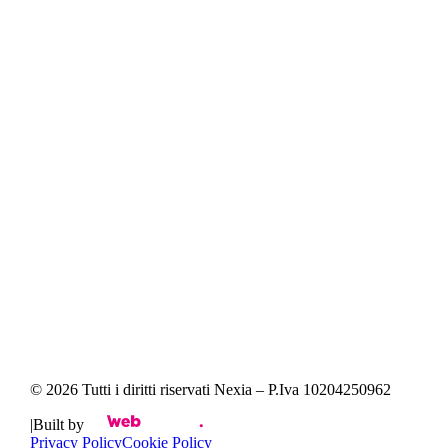
Crescita Organica
Social & Community
Chi siamo
Il nostro metodo
Cosa offriamo
Punto di vista
Rimani in contatto
Viale Monza 347
-
20126
Milano
(
MI
)
+39 02 500427 27
Via Antonio Meucci 1
-
63822
Porto San Giorgio
(
FM
)
+39 0734 2787 50
© 2026 Tutti i diritti riservati Nexia – P.Iva 10204250962
|
Built by
Privacy Policy
Cookie Policy